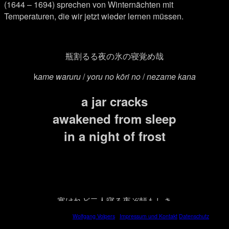
(1644 – 1694) sprechen von Winternächten mit
Temperaturen, die wir jetzt wieder lernen müssen.
瓶割るる夜の氷の寝覚め哉
k
ame waruru
/
yoru no kōri no
/
nezame kana
a jar cracks
awakened from sleep
in a night of frost
寒けれど二人寝る夜ぞ頼もしき
© Copyright
2026
Wolfgang Volpers
·
Impressum und Kontakt
Datenschutz
samukeredo
/
futari neru yo zo
/
tanomoshiki